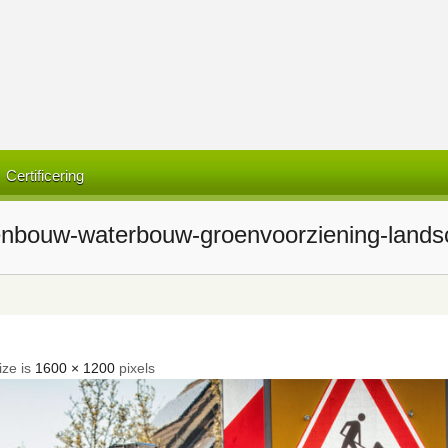
Certificering
genbouw-waterbouw-groenvoorziening-land
ize is
1600 × 1200
pixels