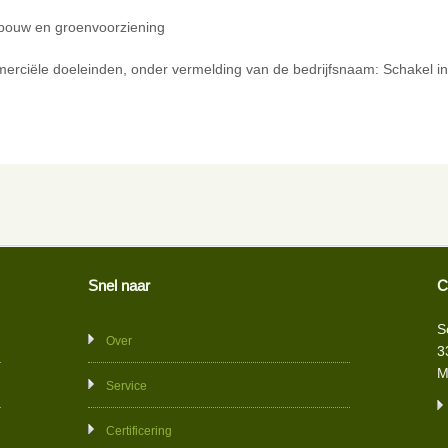
rbouw en groenvoorziening
rciële doeleinden, onder vermelding van de bedrijfsnaam: Schakel in 
Snel naar
C
S
Over
3
M
Service
Certificering