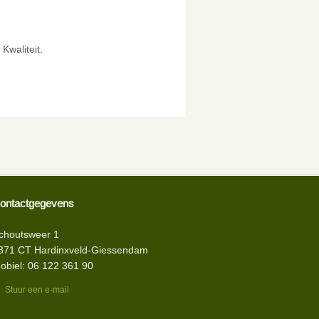
Kwaliteit.
ontactgegevens
choutsweer 1
371 CT Hardinxveld-Giessendam
obiel: 06 122 361 90
Stuur een e-mail