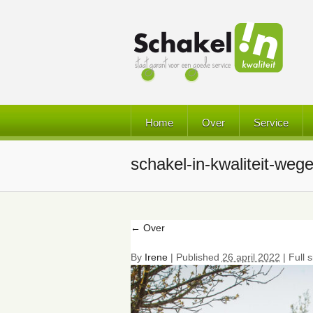
Home
Over
Service
schakel-in-kwaliteit-we
←
Over
By
Irene
|
Published
26 april 2022
| Full s