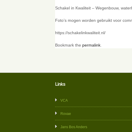
Schakel in Kwaliteit – Wegenbouw, wate
Foto’s mogen worden gebruikt voor comme
https://schakelinkwaliteit.nl/
Bookmark the
permalink
.
Links
VCA
Rovae
Jans Bos Anders